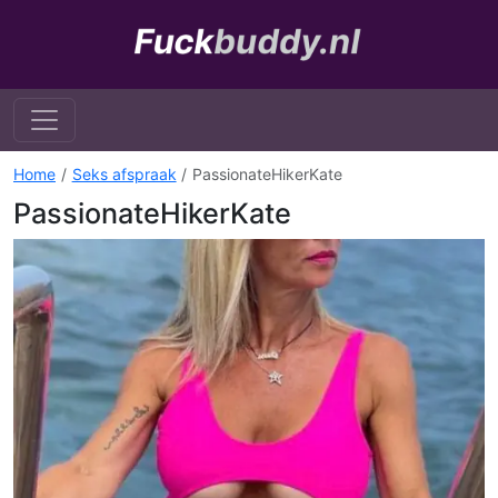
Home
Seks afspraak
PassionateHikerKate
PassionateHikerKate