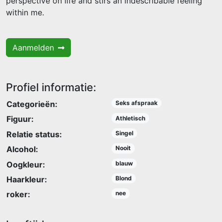
perspective on life and stirs an indescribable feeling
within me.
Aanmelden
Profiel informatie:
Categorieën:
Seks afspraak
Figuur:
Athletisch
Relatie status:
Singel
Alcohol:
Nooit
Oogkleur:
blauw
Haarkleur:
Blond
roker:
nee