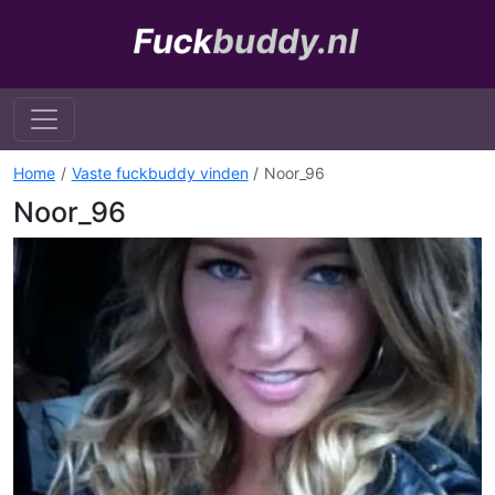
Home
Vaste fuckbuddy vinden
Noor_96
Noor_96