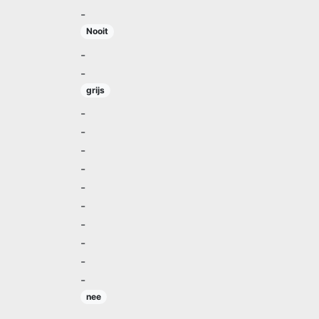
-
Nooit
-
-
grijs
-
-
-
-
-
-
-
-
-
-
nee