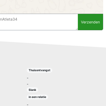
Verzenden
Thuisontvangst
-
-
Slank
in een relatie
-