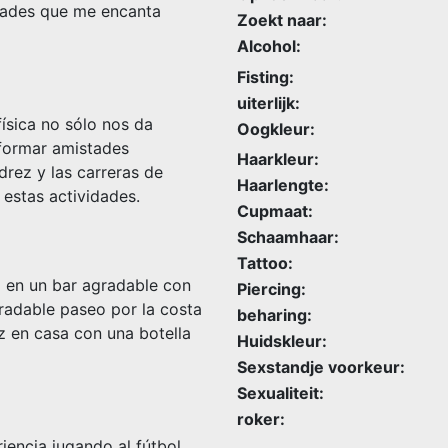
dades que me encanta
Zoekt naar:
Alcohol:
Fisting:
uiterlijk:
ísica no sólo nos da
Oogkleur:
formar amistades
Haarkleur:
edrez y las carreras de
Haarlengte:
estas actividades.
Cupmaat:
Schaamhaar:
Tattoo:
a en un bar agradable con
Piercing:
radable paseo por la costa
beharing:
z en casa con una botella
Huidskleur:
Sexstandje voorkeur:
Sexualiteit:
roker:
encia jugando al fútbol.