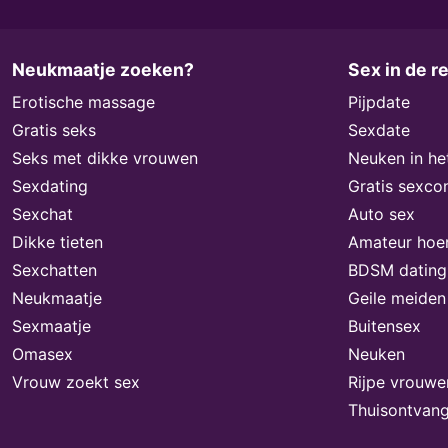
Neukmaatje zoeken?
Sex in de r
Erotische massage
Pijpdate
Gratis seks
Sexdate
Seks met dikke vrouwen
Neuken in he
Sexdating
Gratis sexco
Sexchat
Auto sex
Dikke tieten
Amateur hoe
Sexchatten
BDSM dating
Neukmaatje
Geile meiden
Sexmaatje
Buitensex
Omasex
Neuken
Vrouw zoekt sex
Rijpe vrouwe
Thuisontvang