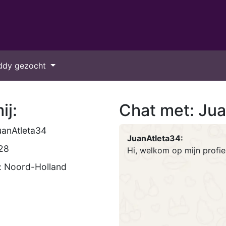
ddy gezocht
ij:
Chat met: Ju
anAtleta34
JuanAtleta34:
 28
Hi, welkom op mijn profi
: Noord-Holland