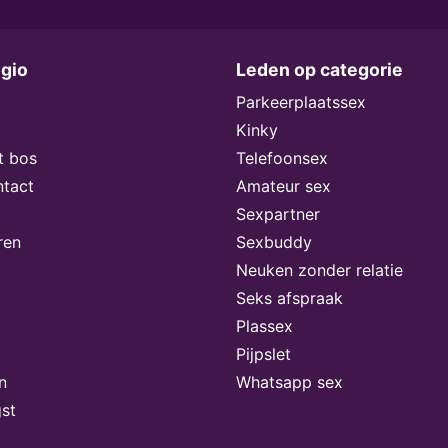
egio
Leden op categorie
Parkeerplaatssex
Kinky
t bos
Telefoonsex
ntact
Amateur sex
Sexpartner
ren
Sexbuddy
Neuken zonder relatie
Seks afspraak
Plassex
Pijpslet
n
Whatsapp sex
st