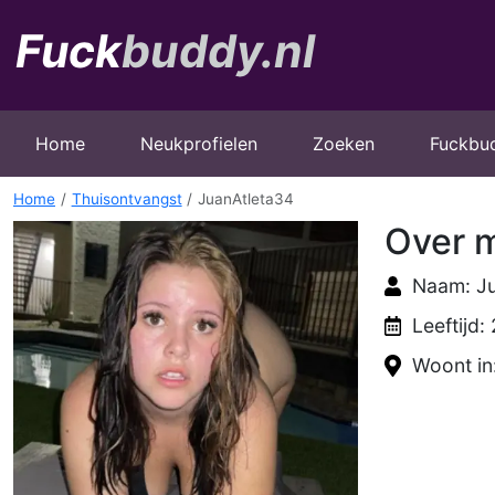
Home
Neukprofielen
Zoeken
Fuckbu
Home
Thuisontvangst
JuanAtleta34
Over m
Naam: Ju
Leeftijd:
Woont in