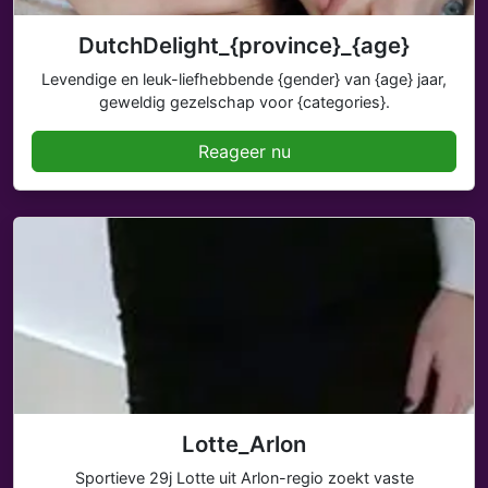
DutchDelight_{province}_{age}
Levendige en leuk-liefhebbende {gender} van {age} jaar,
geweldig gezelschap voor {categories}.
Reageer nu
Lotte_Arlon
Sportieve 29j Lotte uit Arlon-regio zoekt vaste