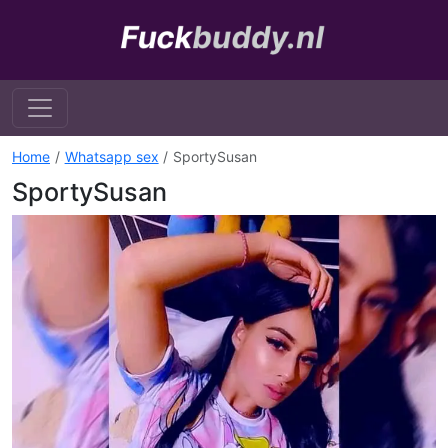
Home
Whatsapp sex
SportySusan
SportySusan