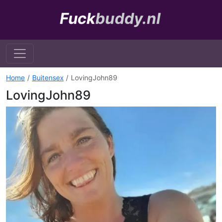
Home
Buitensex
LovingJohn89
LovingJohn89