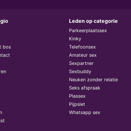
egio
Leden op categorie
Parkeerplaatssex
Kinky
t bos
Telefoonsex
ntact
Amateur sex
Sexpartner
ren
Sexbuddy
Neuken zonder relatie
Seks afspraak
Plassex
Pijpslet
n
Whatsapp sex
st