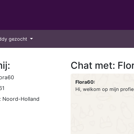
ddy gezocht
ij:
Chat met: Flo
lora60
Flora60:
61
Hi, welkom op mijn profi
: Noord-Holland