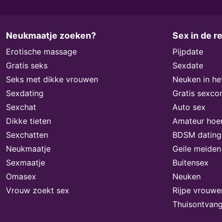
Neukmaatje zoeken?
Sex in de r
Erotische massage
Pijpdate
Gratis seks
Sexdate
Seks met dikke vrouwen
Neuken in he
Sexdating
Gratis sexco
Sexchat
Auto sex
Dikke tieten
Amateur hoe
Sexchatten
BDSM dating
Neukmaatje
Geile meiden
Sexmaatje
Buitensex
Omasex
Neuken
Vrouw zoekt sex
Rijpe vrouwe
Thuisontvang