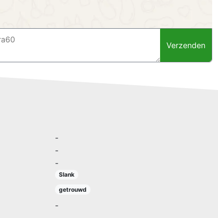
Verzenden
-
-
-
Slank
getrouwd
-
-