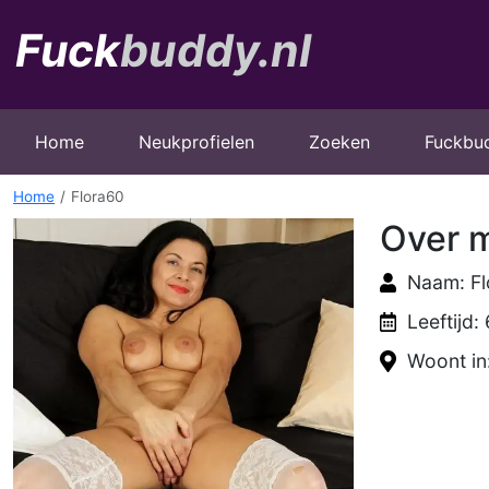
Home
Neukprofielen
Zoeken
Fuckbu
Home
Flora60
Over m
Naam: F
Leeftijd: 
Woont in