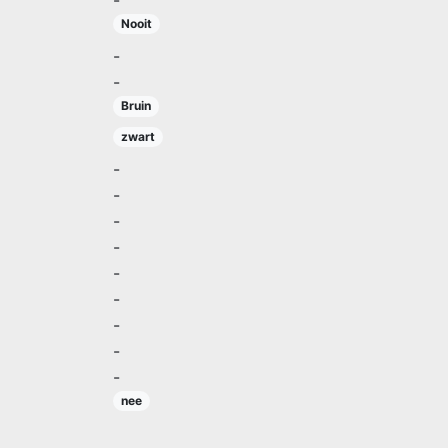
Nooit
-
-
Bruin
zwart
-
-
-
-
-
-
-
-
-
nee