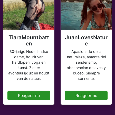
TiaraMountbatt
JuanLovesNatur
en
e
30-jarige Nederlandse
Apasionado de la
dame, houdt van
naturaleza, amante del
hardlopen, yoga en
senderismo,
kunst. Ziet er
observación de aves y
avontuurlijk uit en houdt
buceo. Siempre
van de natuur.
sonriente.
Reageer nu
Reageer nu