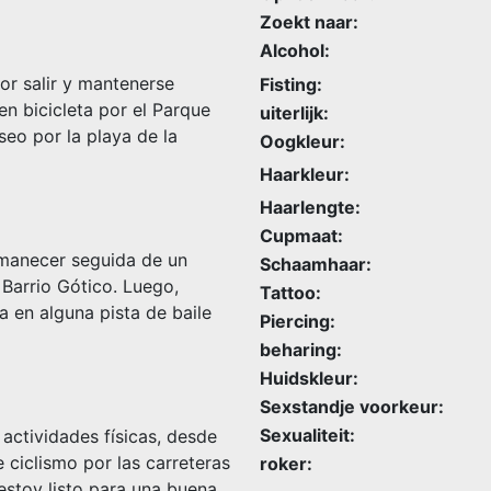
Zoekt naar:
Alcohol:
r salir y mantenerse
Fisting:
en bicicleta por el Parque
uiterlijk:
seo por la playa de la
Oogkleur:
Haarkleur:
Haarlengte:
Cupmaat:
 amanecer seguida de un
Schaamhaar:
 Barrio Gótico. Luego,
Tattoo:
a en alguna pista de baile
Piercing:
beharing:
Huidskleur:
Sexstandje voorkeur:
Sexualiteit:
actividades físicas, desde
 ciclismo por las carreteras
roker:
estoy listo para una buena