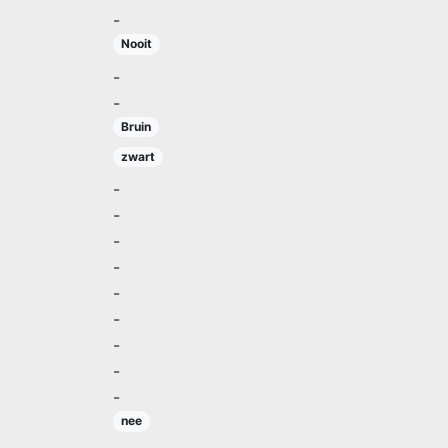
-
Nooit
-
-
Bruin
zwart
-
-
-
-
-
-
-
-
-
nee