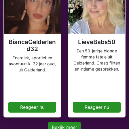
BiancaGelderlan
LieveBabs50
d32
Een 50-jarige blonde
femme fatale uit
Energiek, sportief en
Gelderland. Graag flirten
avontuurlijk, 32 jaar oud,
en intieme gesprekken.
uit Gelderland.
Reageer nu
Reageer nu
Bekijk meer