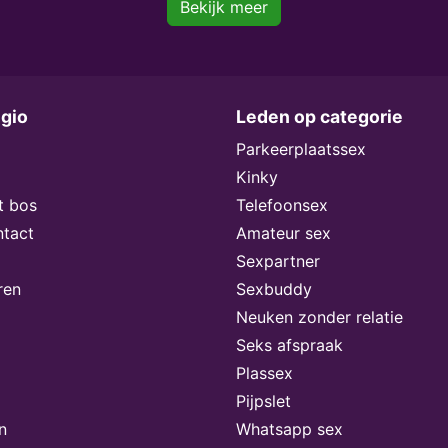
Bekijk meer
egio
Leden op categorie
Parkeerplaatssex
Kinky
t bos
Telefoonsex
ntact
Amateur sex
Sexpartner
ren
Sexbuddy
Neuken zonder relatie
Seks afspraak
Plassex
Pijpslet
n
Whatsapp sex