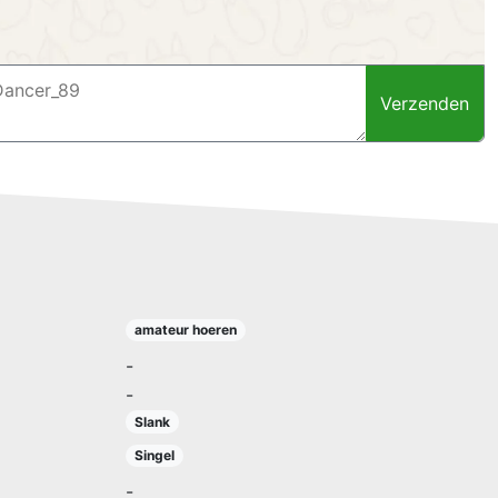
Verzenden
amateur hoeren
-
-
Slank
Singel
-