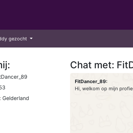
ddy gezocht
ij:
Chat met: Fi
tDancer_89
FitDancer_89:
 53
Hi, welkom op mijn profi
: Gelderland