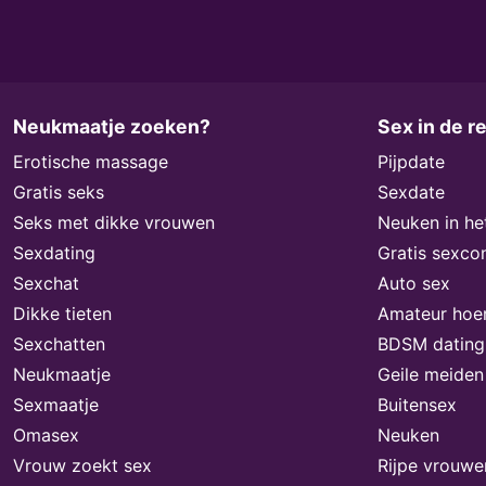
Neukmaatje zoeken?
Sex in de r
Erotische massage
Pijpdate
Gratis seks
Sexdate
Seks met dikke vrouwen
Neuken in he
Sexdating
Gratis sexco
Sexchat
Auto sex
Dikke tieten
Amateur hoe
Sexchatten
BDSM dating
Neukmaatje
Geile meiden
Sexmaatje
Buitensex
Omasex
Neuken
Vrouw zoekt sex
Rijpe vrouwe