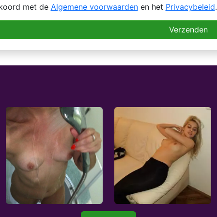
kkoord met de
Algemene voorwaarden
en het
Privacybeleid
.
Verzenden