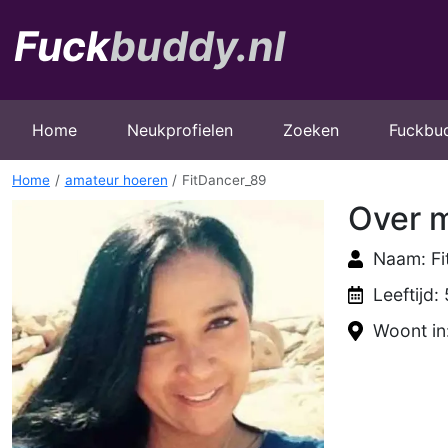
Home
Neukprofielen
Zoeken
Fuckbu
Home
amateur hoeren
FitDancer_89
Over m
Naam: Fi
Leeftijd:
Woont in