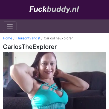
Home
Thuisontvangst
CarlosTheExplorer
CarlosTheExplorer