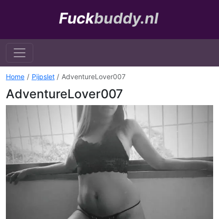
Home
Pijpslet
AdventureLover007
AdventureLover007