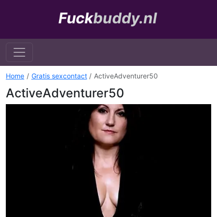
Home
Gratis sexcontact
ActiveAdventurer50
ActiveAdventurer50